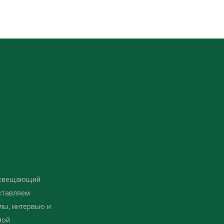
освещающий
ставляем
ы, интервью и
мой