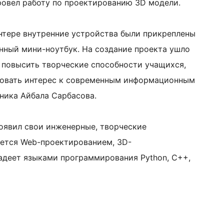
ровел работу по проектированию 3D модели.
интере внутренние устройства были прикреплены
енный мини-ноутбук. На создание проекта ушло
 повысить творческие способности учащихся,
овать интерес к современным информационным
еника Айбала Сарбасова.
роявил свои инженерные, творческие
ается Web-проектированием, 3D-
деет языками программирования Python, C++,