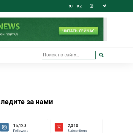
|
RU
KZ
 открыли в Астане
ледите за нами
15,120
2,310
Followers
Subscribers