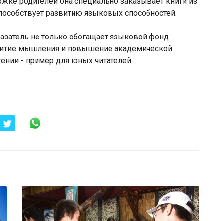
ржке родителей она специально заказывает книги из
способствует развитию языковых способностей.
азатель не только обогащает языковой фонд
азвитие мышления и повышение академической
тении - пример для юных читателей.