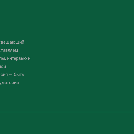
освещающий
ставляем
ы, интервью и
мой
ссия — быть
удитории.