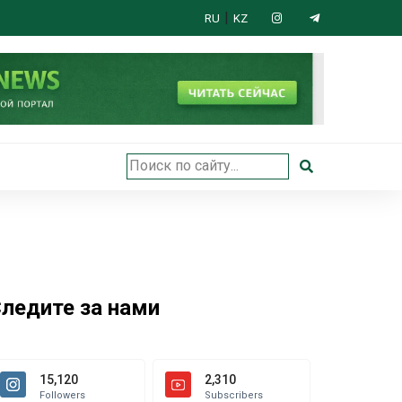
|
RU
KZ
 открыли в Астане
ледите за нами
15,120
2,310
Followers
Subscribers