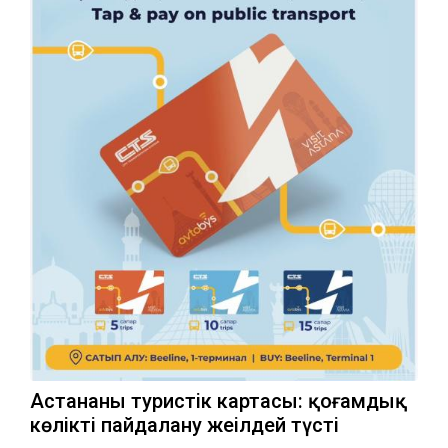
Астананың туристік картасы: қоғамдық
көлікті пайдалану жеңілдей түсті