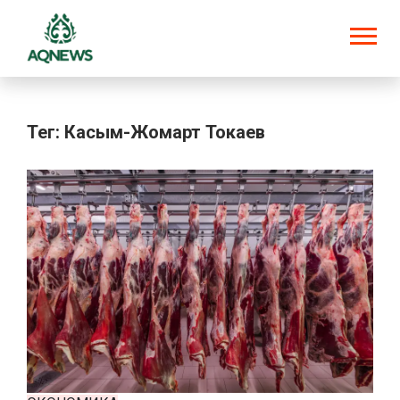
Тег: Касым-Жомарт Токаев