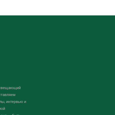
освещающий
ставляем
ы, интервью и
мой