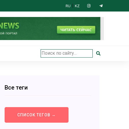
|
RU
KZ
Все теги
СПИСОК ТЕГОВ →