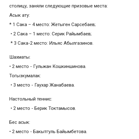
столицу, заняли следующие призовые места:
Асык ату:
* 1 Сака – 4 место: Жетыген Сарсебаев;
• 2 Сака – 1 место: Серик Райымбаев;
* 3 Сака-2 место: Ильяс Абылгазинов.
Шахматы:
• 2 место - Гульжан Кошкиншинова.
Тогызкумалак:
• 3 место - Гаухар Жанабаева.
Настольный теннис:
• 2 место - Берик Токтамысов.
Бес асык:
• 2 место - Бакытгуль Байымбетова.