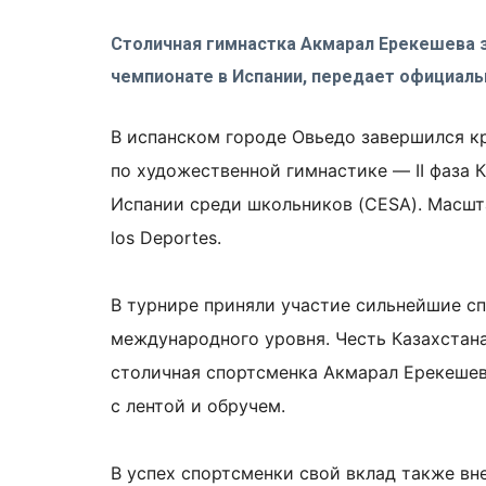
Столичная гимнастка Акмарал Ерекешева 
чемпионате в Испании, передает официаль
В испанском городе Овьедо завершился к
по художественной гимнастике — II фаза Кл
Испании среди школьников (CESA). Масшта
los Deportes.
В турнире приняли участие сильнейшие сп
международного уровня. Честь Казахстан
столичная спортсменка Акмарал Ерекешев
с лентой и обручем.
В успех спортсменки свой вклад также вн