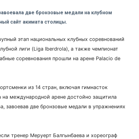
завоевала две бронзовые медали на клубном
ный сайт акимата столицы.
рупный этап национальных клубных соревнований
убной лиги (Liga Iberdrola), а также чемпионат
бные соревнования прошли на арене Palacio de
ортсменки из 14 стран, включая гимнасток
а на международной арене достойно защитила
а, завоевав две бронзовые медали в упражнениях
если тренер Меруерт Балгынбаева и хореограф