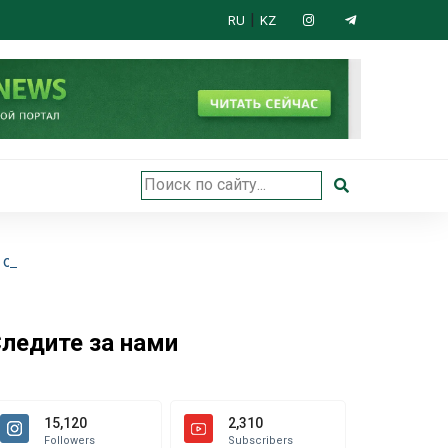
|
RU
KZ
 открыли в Астане
ледите за нами
15,120
2,310
Followers
Subscribers