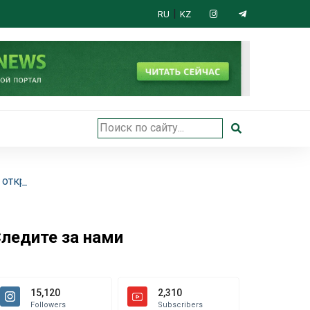
|
RU
KZ
 открыли в Астане
ледите за нами
15,120
2,310
Followers
Subscribers