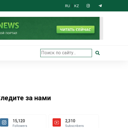
|
RU
KZ
 открыли в Астане
ледите за нами
15,120
2,310
Followers
Subscribers