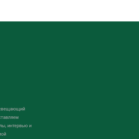
освещающий
ставляем
ы, интервью и
мой