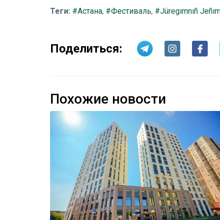
Теги:
#Астана
,
#Фестиваль
,
#Jüregımnıñ Jeñı
Поделиться:
Похожие новости