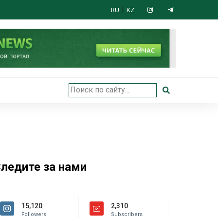
|
RU
KZ
 открыли в Астане
ледите за нами
15,120
2,310
Followers
Subscribers