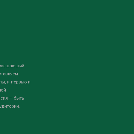
освещающий
ставляем
ы, интервью и
мой
ссия — быть
удитории.