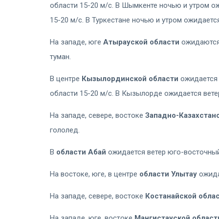
области 15-20 м/с. В Шымкенте ночью и утром о
15-20 м/с. В Туркестане ночью и утром ожидаетс
На западе, юге
Атырауской области
ожидаются 
туман.
В центре
Кызылординской области
ожидается 
области 15-20 м/с. В Кызылорде ожидается вете
На западе, севере, востоке
Западно-Казахстан
гололед.
В
области Абай
ожидается ветер юго-восточный
На востоке, юге, в центре
области Улытау
ожида
На западе, севере, востоке
Костанайской обла
На западе, юге, востоке
Мангистауской област