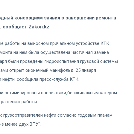
водный консорциум заявил о завершении ремонта
, сообщает Zakon.kz.
е работы на выносном причальном устройстве КТК
емонта на нем была осуществлена частичная замена
варя были проведены гидроиспытания грузовой системы
ами открыт оконечный манифольд, 25 января
и нефти, сообщила пресс-служба КТК.
ли оптимизированы после атаки
безэкипажным катером
екращению работы.
ок грузоотправителей нефти согласно годовым планам
не менее двух ВПУ".