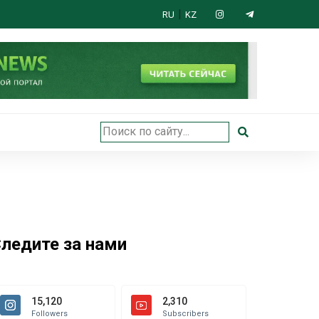
|
RU
KZ
 открыли в Астане
ледите за нами
15,120
2,310
Followers
Subscribers