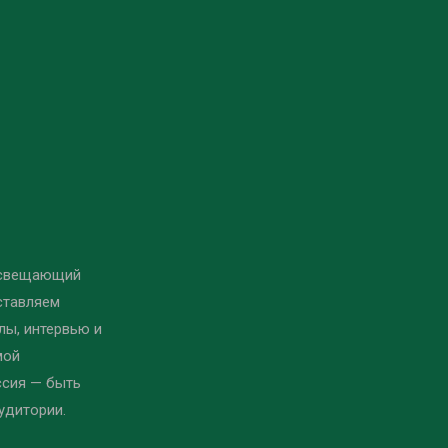
освещающий
ставляем
ы, интервью и
мой
ссия — быть
удитории.