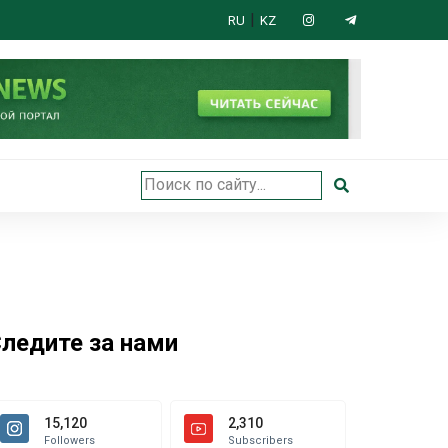
|
RU
KZ
 открыли в Астане
ледите за нами
15,120
2,310
Followers
Subscribers